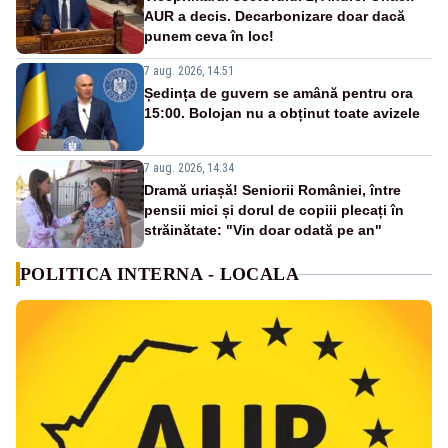
AUR a decis. Decarbonizare doar dacă
punem ceva în loc!
7 aug. 2026, 14:51
Ședința de guvern se amână pentru ora
15:00. Bolojan nu a obținut toate avizele
7 aug. 2026, 14:34
Dramă uriașă! Seniorii României, între
pensii mici și dorul de copiii plecați în
străinătate: "Vin doar odată pe an"
POLITICA INTERNA - LOCALA