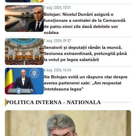
7 aug. 2026, 10:51
Bolojan: Nivelul Dunării asigură o
funcționare a centralei de la Cernavodă
de patru-cinci zile dacă debitele vor
scădea
7 aug. 2026, 09:07
Senatorii și deputații rămân la muncă.
Sesiunea extraordinară, prelungită până
la votul pe legea salarizării
6 aug. 2026, 16:34
Ilie Bolojan evită un răspuns clar despre
averea partenerei sale: „Am respectat
întotdeauna legea”
POLITICA INTERNA - NATIONALA