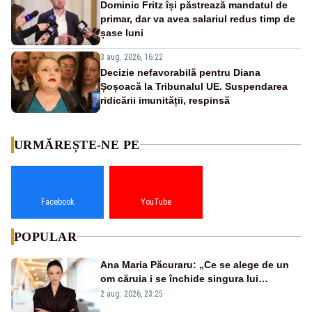
Dominic Fritz își păstrează mandatul de
primar, dar va avea salariul redus timp de
șase luni
3 aug. 2026, 16:22
Decizie nefavorabilă pentru Diana
Șoșoacă la Tribunalul UE. Suspendarea
ridicării imunității, respinsă
URMĂREȘTE-NE PE
Facebook
YouTube
POPULAR
Ana Maria Păcuraru: „Ce se alege de un
om căruia i se închide singura lui
portiță?”
2 aug. 2026, 23:25