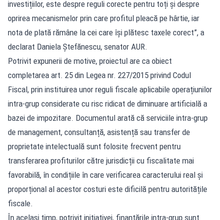
investițiilor, este despre reguli corecte pentru toți și despre
oprirea mecanismelor prin care profitul pleacă pe hârtie, iar
nota de plată rămâne la cei care își plătesc taxele corect”, a
declarat Daniela Ștefănescu, senator AUR.
Potrivit expunerii de motive, proiectul are ca obiect
completarea art. 25 din Legea nr. 227/2015 privind Codul
Fiscal, prin instituirea unor reguli fiscale aplicabile operațiunilor
intra-grup considerate cu risc ridicat de diminuare artificială a
bazei de impozitare. Documentul arată că serviciile intra-grup
de management, consultanță, asistență sau transfer de
proprietate intelectuală sunt folosite frecvent pentru
transferarea profiturilor către jurisdicții cu fiscalitate mai
favorabilă, în condițiile în care verificarea caracterului real și
proporțional al acestor costuri este dificilă pentru autoritățile
fiscale.
În același timp, potrivit inițiativei, finanțările intra-grup sunt