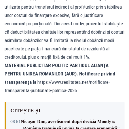
utilizate pentru transferul indirect al profiturilor prin stabilirea
unor costuri de finanțare excesive, fără o justificare
economică proporțională. Din acest motiv, proiectul stabilește
că deductibilitatea cheltuielilor reprezentând dobânzi și costuri
asimilate dobânzilor va fi limitată la nivelul dobânzii medii
practicate pe piața financiară din statul de rezidență al
creditorului, plus o marjă fixă de cel mult 1%.
MATERIAL PUBLICITAR POLITIC PARTIDUL ALIANȚA
PENTRU UNIREA ROMANILOR (AUR). Notificare privind
transparența la
https://www.realitatea.net/notificare-
transparenta-publicitate-politica-2026
CITEȘTE ȘI
Nicușor Dan, avertisment după decizia Moody’s:
08:51
„România trebuie să revină la creștere economică”