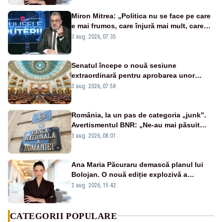
Miron Mitrea: „Politica nu se face pe care
e mai frumos, care înjură mai mult, care
țipă mai tare, ci pe proiecte”
3 aug. 2026, 07:35
Senatul începe o nouă sesiune
extraordinară pentru aprobarea unor
jaloane din PNRR
3 aug. 2026, 07:58
România, la un pas de categoria „junk”.
Avertismentul BNR: „Ne-au mai păsuit
pentru câteva luni”
3 aug. 2026, 08:01
Ana Maria Păcuraru demască planul lui
Bolojan. O nouă ediție explozivă a
emisiunii „Miza Zilei” la Realitatea PLUS
2 aug. 2026, 15:42
CATEGORII POPULARE