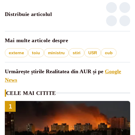
Distribuie articolul
Mai multe articole despre
externe
toiu
ministru
stiri
USR
cub
Urmărește știrile Realitatea din AUR și pe
Google
News
CELE MAI CITITE
1