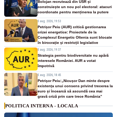
Bolojan recrutează din USR și
construiește un nou pol electoral: atacuri
coordonate pentru menținerea la putere
5 aug. 2026, 19:53
Petrișor Peiu (AUR) critică gestionarea
crizei energetice: Proiectele de la
Complexul Energetic Oltenia sunt blocate
în birocrație și restricții legislative
5 aug. 2026, 19:37
Strategia pentru biodiversitate nu apără
interesele României. AUR a votat
împotrivă
5 aug. 2026, 18:45
Petrișor Peiu:„Nicușor Dan minte despre
existența unui consens privind trecerea la
euro și încearcă să ascundă cea mai
gravă criză prin care trece România”
POLITICA INTERNA - LOCALA