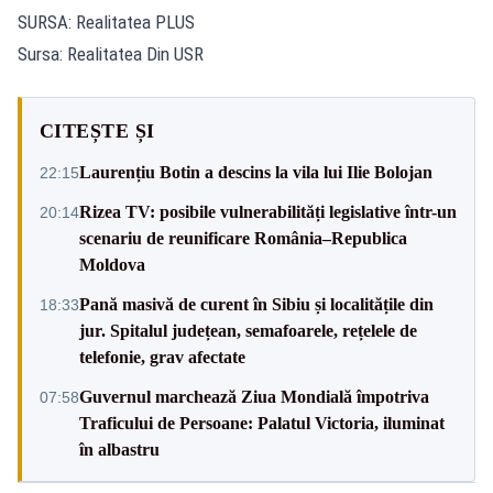
SURSA: Realitatea PLUS
Sursa: Realitatea Din USR
CITEȘTE ȘI
Laurențiu Botin a descins la vila lui Ilie Bolojan
22:15
Rizea TV: posibile vulnerabilități legislative într-un
20:14
scenariu de reunificare România–Republica
Moldova
Pană masivă de curent în Sibiu și localitățile din
18:33
jur. Spitalul județean, semafoarele, rețelele de
telefonie, grav afectate
Guvernul marchează Ziua Mondială împotriva
07:58
Traficului de Persoane: Palatul Victoria, iluminat
în albastru