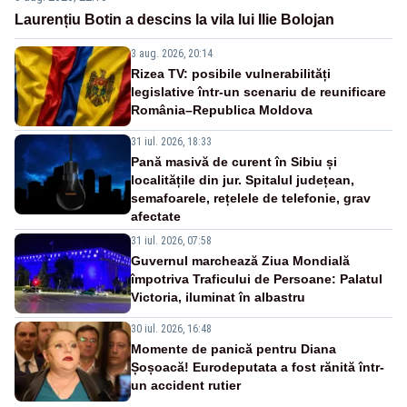
Laurențiu Botin a descins la vila lui Ilie Bolojan
3 aug. 2026, 20:14
Rizea TV: posibile vulnerabilități
legislative într-un scenariu de reunificare
România–Republica Moldova
31 iul. 2026, 18:33
Pană masivă de curent în Sibiu și
localitățile din jur. Spitalul județean,
semafoarele, rețelele de telefonie, grav
afectate
31 iul. 2026, 07:58
Guvernul marchează Ziua Mondială
împotriva Traficului de Persoane: Palatul
Victoria, iluminat în albastru
30 iul. 2026, 16:48
Momente de panică pentru Diana
Șoșoacă! Eurodeputata a fost rănită într-
un accident rutier