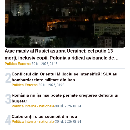
Atac masiv al Rusiei asupra Ucrainei: cel puțin 13
morți, inclusiv copii. Polonia a ridicat avioanele de
Politica Externa
·
30 iul. 2026, 08:15
vânătoare
2
Conflictul din Orientul Mijlociu se intensifică! SUA au
bombardat ținte militare din Iran
Politica Externa
-
30 iul. 2026, 08:23
3
România nu își mai poate permite creșterea deficitului
bugetar
Politica Interna - nationala
-
30 iul. 2026, 08:34
4
Carburanții s-au scumpit din nou
Politica Interna - nationala
-
30 iul. 2026, 08:54