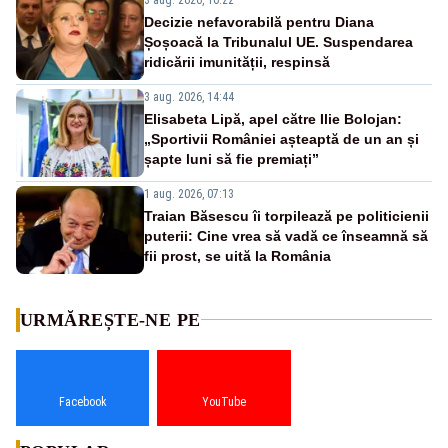
Decizie nefavorabilă pentru Diana
Șoșoacă la Tribunalul UE. Suspendarea
ridicării imunității, respinsă
3 aug. 2026, 14:44
Elisabeta Lipă, apel către Ilie Bolojan:
„Sportivii României așteaptă de un an și
șapte luni să fie premiați”
1 aug. 2026, 07:13
Traian Băsescu îi torpilează pe politicienii
puterii: Cine vrea să vadă ce înseamnă să
fii prost, se uită la România
URMĂREȘTE-NE PE
Facebook
YouTube