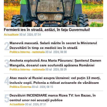
Fermierii ies în stradă, astăzi, în fața Guvernului!
Actualitate
·
30 iul. 2026, 07:54
2
Manevră mascată. Salarii mărite în secret la Ministerul
Dezvoltării în timp ce medicii ies în stradă
Politica Interna - nationala
-
30 iul. 2026, 08:00
3
Ancheta explozivă Ana Maria Păcuraru: Șantierul Damen
Mangalia, dosarul care scufundă apărarea României
Politica Interna - nationala
-
30 iul. 2026, 08:09
4
Atac masiv al Rusiei asupra Ucrainei: cel puțin 13 morți,
inclusiv copii. Polonia a ridicat avioanele de vânătoare
Politica Externa
-
30 iul. 2026, 08:15
5
Dezvăluiri INCENDIARE marca Rizea TV: Ion Bazac, în
centrul unor noi acuzații publice
Actualitate
-
30 iul. 2026, 07:51