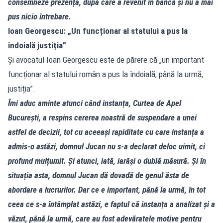
consemneze prezența, după care a revenit în bancă și nu a mai
pus nicio întrebare.
Ioan Georgescu: „Un funcționar al statului a pus la
îndoială justiția”
Și avocatul Ioan Georgescu este de părere că „un important
funcționar al statului român a pus la îndoială, până la urmă,
justiția”.
Îmi aduc aminte atunci când instanța, Curtea de Apel
București, a respins cererea noastră de suspendare a unei
astfel de decizii, tot cu aceeași rapiditate cu care instanța a
admis‑o astăzi, domnul Jucan nu s‑a declarat deloc uimit, ci
profund mulțumit. Și atunci, iată, iarăși o dublă măsură. Și în
situația asta, domnul Jucan dă dovadă de genul ăsta de
abordare a lucrurilor. Dar ce e important, până la urmă, în tot
ceea ce s‑a întâmplat astăzi, e faptul că instanța a analizat și a
văzut, până la urmă, care au fost adevăratele motive pentru