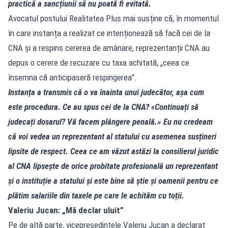
practică a sancțiunii să nu poată fi evitată.
Avocatul postului Realitatea Plus mai susține că, în momentul
în care instanța a realizat ce intenționează să facă cei de la
CNA și a respins cererea de amânare, reprezentanții CNA au
depus o cerere de recuzare cu taxa achitată, „ceea ce
însemna că anticipaseră respingerea”.
Instanța a transmis că o va înainta unui judecător, așa cum
este procedura. Ce au spus cei de la CNA? «Continuați să
judecați dosarul? Vă facem plângere penală.» Eu nu credeam
că voi vedea un reprezentant al statului cu asemenea susțineri
lipsite de respect. Ceea ce am văzut astăzi la consilierul juridic
al CNA lipsește de orice probitate profesională un reprezentant
și o instituție a statului și este bine să știe și oamenii pentru ce
plătim salariile din taxele pe care le achităm cu toții.
Valeriu Jucan: „Mă declar uluit”
Pe de altă parte, vicepreședintele Valeriu Jucan a declarat