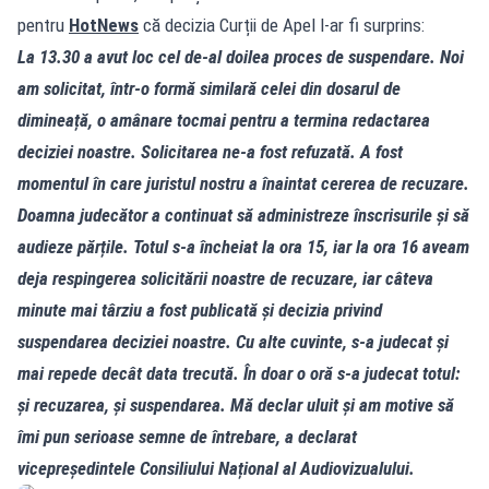
pentru
HotNews
că decizia Curții de Apel l‑ar fi surprins:
La 13.30 a avut loc cel de‑al doilea proces de suspendare. Noi
am solicitat, într‑o formă similară celei din dosarul de
dimineață, o amânare tocmai pentru a termina redactarea
deciziei noastre. Solicitarea ne‑a fost refuzată. A fost
momentul în care juristul nostru a înaintat cererea de recuzare.
Doamna judecător a continuat să administreze înscrisurile și să
audieze părțile. Totul s‑a încheiat la ora 15, iar la ora 16 aveam
deja respingerea solicitării noastre de recuzare, iar câteva
minute mai târziu a fost publicată și decizia privind
suspendarea deciziei noastre. Cu alte cuvinte, s‑a judecat și
mai repede decât data trecută. În doar o oră s‑a judecat totul:
și recuzarea, și suspendarea. Mă declar uluit și am motive să
îmi pun serioase semne de întrebare, a declarat
vicepreședintele Consiliului Național al Audiovizualului.