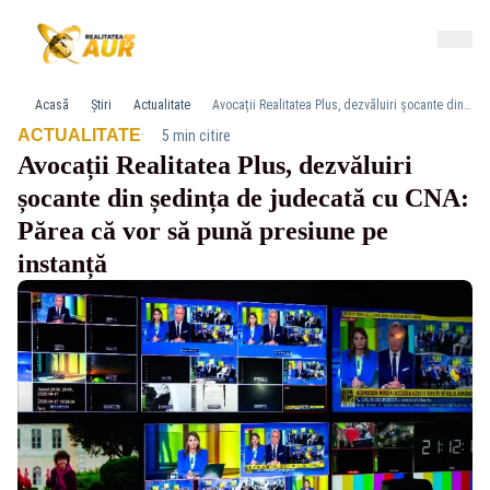
Acasă
Știri
Actualitate
Avocații Realitatea Plus, dezvăluiri șocante din ședința de judecată cu CNA: Părea că vor să pună presiune pe instanță
·
ACTUALITATE
5 min citire
Avocații Realitatea Plus, dezvăluiri
șocante din ședința de judecată cu CNA:
Părea că vor să pună presiune pe
instanță