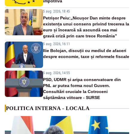
împotrivă
5 aug. 2026, 18:45
Petrișor Peiu:„Nicușor Dan minte despre
existența unui consens privind trecerea la
euro și încearcă să ascundă cea mai
gravă criză prin care trece România”
5 aug. 2026, 16:11
Ilie Bolojan, discuții cu mediul de afaceri
despre economie, taxe și reformele fiscale
5 aug. 2026, 14:55
PSD, UDMR și aripa conservatoare din
PNL ar putea forma noul Guvern.
Consultări cruciale la Cotroceni
săptămâna viitoare - SURSE
POLITICA INTERNA - LOCALA