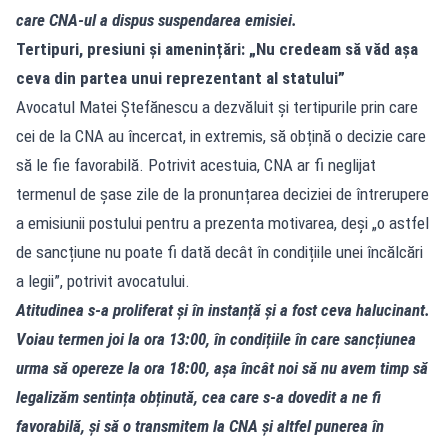
care CNA‑ul a dispus suspendarea emisiei.
Tertipuri, presiuni și amenințări: „Nu credeam să văd așa
ceva din partea unui reprezentant al statului”
Avocatul Matei Ștefănescu a dezvăluit și tertipurile prin care
cei de la CNA au încercat, in extremis, să obțină o decizie care
să le fie favorabilă. Potrivit acestuia, CNA ar fi neglijat
termenul de șase zile de la pronunțarea deciziei de întrerupere
a emisiunii postului pentru a prezenta motivarea, deși „o astfel
de sancțiune nu poate fi dată decât în condițiile unei încălcări
a legii”, potrivit avocatului.
Atitudinea s‑a proliferat și în instanță și a fost ceva halucinant.
Voiau termen joi la ora 13:00, în condițiile în care sancțiunea
urma să opereze la ora 18:00, așa încât noi să nu avem timp să
legalizăm sentința obținută, cea care s‑a dovedit a ne fi
favorabilă, și să o transmitem la CNA și altfel punerea în