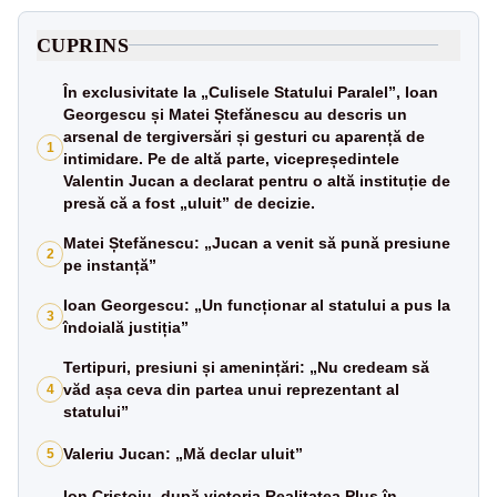
CUPRINS
În exclusivitate la „Culisele Statului Paralel”, Ioan
Georgescu și Matei Ștefănescu au descris un
arsenal de tergiversări și gesturi cu aparență de
1
intimidare. Pe de altă parte, vicepreședintele
Valentin Jucan a declarat pentru o altă instituție de
presă că a fost „uluit” de decizie.
Matei Ștefănescu: „Jucan a venit să pună presiune
2
pe instanță”
Ioan Georgescu: „Un funcționar al statului a pus la
3
îndoială justiția”
Tertipuri, presiuni și amenințări: „Nu credeam să
văd așa ceva din partea unui reprezentant al
4
statului”
Valeriu Jucan: „Mă declar uluit”
5
Ion Cristoiu, după victoria Realitatea Plus în