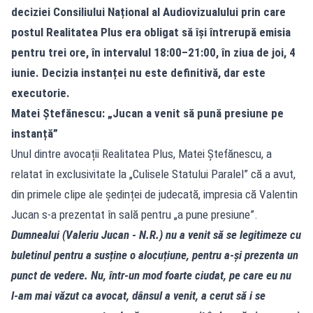
deciziei Consiliului Național al Audiovizualului prin care
postul Realitatea Plus era obligat să își întrerupă emisia
pentru trei ore, în intervalul 18:00–21:00, în ziua de joi, 4
iunie. Decizia instanței nu este definitivă, dar este
executorie.
Matei Ștefănescu: „Jucan a venit să pună presiune pe
instanță”
Unul dintre avocații Realitatea Plus, Matei Ștefănescu, a
relatat în exclusivitate la „Culisele Statului Paralel” că a avut,
din primele clipe ale ședinței de judecată, impresia că Valentin
Jucan s‑a prezentat în sală pentru „a pune presiune”.
Dumnealui (Valeriu Jucan - N.R.) nu a venit să se legitimeze cu
buletinul pentru a susține o alocuțiune, pentru a‑și prezenta un
punct de vedere. Nu, într‑un mod foarte ciudat, pe care eu nu
l‑am mai văzut ca avocat, dânsul a venit, a cerut să i se