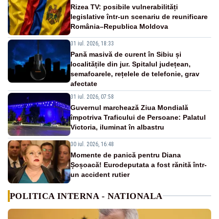
Rizea TV: posibile vulnerabilități
legislative într-un scenariu de reunificare
România–Republica Moldova
31 iul. 2026, 18:33
Pană masivă de curent în Sibiu și
localitățile din jur. Spitalul județean,
semafoarele, rețelele de telefonie, grav
afectate
31 iul. 2026, 07:58
Guvernul marchează Ziua Mondială
împotriva Traficului de Persoane: Palatul
Victoria, iluminat în albastru
30 iul. 2026, 16:48
Momente de panică pentru Diana
Șoșoacă! Eurodeputata a fost rănită într-
un accident rutier
POLITICA INTERNA - NATIONALA