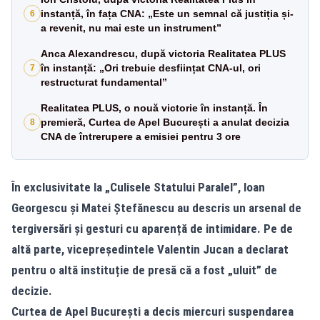
instanță, în fața CNA: „Este un semnal că justiția și-
6
a revenit, nu mai este un instrument”
Anca Alexandrescu, după victoria Realitatea PLUS
în instanță: „Ori trebuie desființat CNA-ul, ori
7
restructurat fundamental”
Realitatea PLUS, o nouă victorie în instanță. În
premieră, Curtea de Apel București a anulat decizia
8
CNA de întrerupere a emisiei pentru 3 ore
În exclusivitate la „Culisele Statului Paralel”, Ioan
Georgescu și Matei Ștefănescu au descris un arsenal de
tergiversări și gesturi cu aparență de intimidare. Pe de
altă parte, vicepreședintele Valentin Jucan a declarat
pentru o altă instituție de presă că a fost „uluit” de
decizie.
Curtea de Apel București a decis miercuri suspendarea