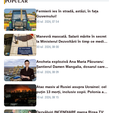
POPULAR
Fermierii ies în stradă, astăzi, în fața
Guvernului!
30 iul. 2026, 07:54
Manevră mascată. Salarii mărite în secret
la Ministerul Dezvoltării în timp ce medicii
ies în stradă
30 iul. 2026, 08:00
Ancheta explozivă Ana Maria Păcuraru:
Șantierul Damen Mangalia, dosarul care
scufundă apărarea României
30 iul. 2026, 08:09
Atac masiv al Rusiei asupra Ucrainei: cel
puțin 13 morți, inclusiv copii. Polonia a
ridicat avioanele de vânătoare
30 iul. 2026, 08:15
Dezvăluiri INCENDIARE marca Rizea TV: