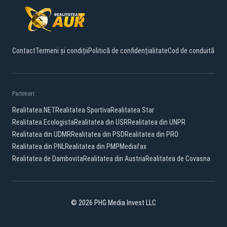
Contact
Termeni și condiții
Politică de confidențialitate
Cod de conduită
Parteneri:
Realitatea.NET
Realitatea Sportiva
Realitatea Star
Realitatea Ecologista
Realitatea din USR
Realitatea din UNPR
Realitatea din UDMR
Realitatea din PSD
Realitatea din PRO
Realitatea din PNL
Realitatea din PMP
Mediafax
Realitatea de Dambovita
Realitatea din Austria
Realitatea de Covasna
© 2026 PHG Media Invest LLC
Facebook
YouTube