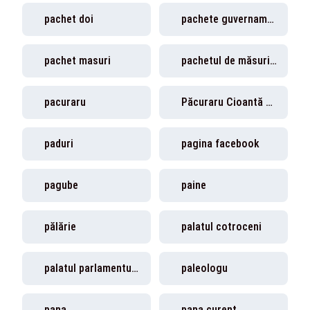
pachet doi
pachete guvernamentale
pachet masuri
pachetul de măsuri economice și sociale
pacuraru
Păcuraru Cioantă Beniamin
paduri
pagina facebook
pagube
paine
pălărie
palatul cotroceni
palatul parlamentului
paleologu
pana
pana curent