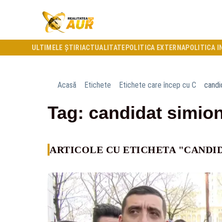
ULTIMELE ȘTIRI
ACTUALITATE
POLITICA EXTERNA
POLITICA I
Acasă
Etichete
Etichete care încep cu C
candi
Tag: candidat simio
ARTICOLE CU ETICHETA "CANDI