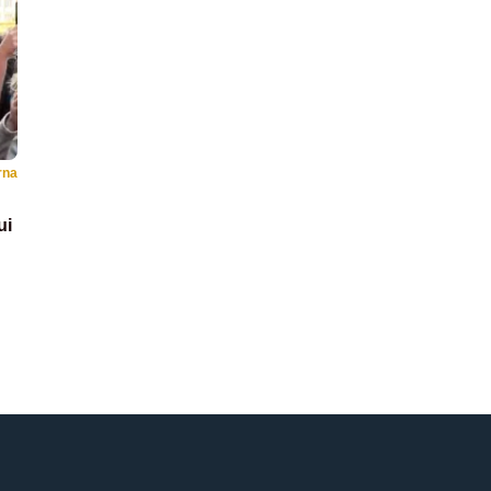
rna
ui